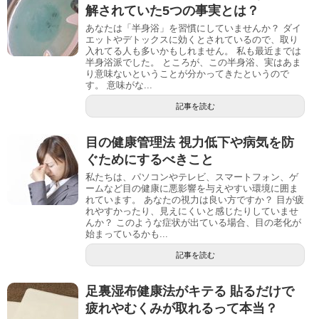
解されていた5つの事実とは？
あなたは「半身浴」を習慣にしていませんか？ ダイ
エットやデトックスに効くとされているので、取り
入れてる人も多いかもしれません。 私も最近までは
半身浴派でした。 ところが、この半身浴、実はあま
り意味ないということが分かってきたというので
す。 意味がな...
記事を読む
目の健康管理法 視力低下や病気を防
ぐためにするべきこと
私たちは、パソコンやテレビ、スマートフォン、ゲ
ームなど目の健康に悪影響を与えやすい環境に囲ま
れています。 あなたの視力は良い方ですか？ 目が疲
れやすかったり、見えにくいと感じたりしていませ
んか？ このような症状が出ている場合、目の老化が
始まっているかも...
記事を読む
足裏湿布健康法がキテる 貼るだけで
疲れやむくみが取れるって本当？