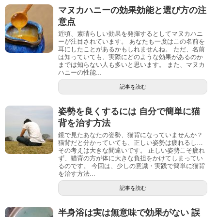
マヌカハニーの効果効能と選び方の注
意点
近頃、素晴らしい効果を発揮するとしてマヌカハニ
ーが注目されています。 あなたも一度はこの名前を
耳にしたことがあるかもしれませんね。 ただ、名前
は知っていても、実際にどのような効果があるのか
までは知らない人も多いと思います。 また、マヌカ
ハニーの性能...
記事を読む
姿勢を良くするには 自分で簡単に猫
背を治す方法
鏡で見たあなたの姿勢、猫背になっていませんか？
猫背だと分かっていても、正しい姿勢は疲れるし…
その考えは大きな間違いです。 正しい姿勢こそ疲れ
ず、猫背の方が体に大きな負担をかけてしまってい
るのです。 今回は、少しの意識・実践で簡単に猫背
を治す方法...
記事を読む
半身浴は実は無意味で効果がない 誤