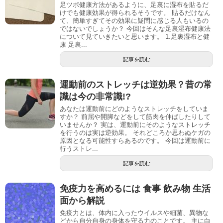
足ツボ健康方法があるように、足裏に湿布を貼るだ
けでも健康効果が得られるそうです。 貼るだけなん
て、簡単すぎてその効果に疑問に感じる人もいるの
ではないでしょうか？ 今回はそんな足裏湿布健康法
について見ていきたいと思います。 1.足裏湿布と健
康 足裏...
記事を読む
運動前のストレッチは逆効果？昔の常
識は今の非常識!?
あなたは運動前にどのようなストレッチをしていま
すか？ 前屈や開脚などをして筋肉を伸ばしたりして
いませんか？ 実は、運動前にそのようなストレッチ
を行うのは実は逆効果。 それどころか思わぬケガの
原因となる可能性すらあるのです。 今回は運動前に
行うストレ...
記事を読む
免疫力を高めるには 食事 飲み物 生活
面から解説
免疫力とは、体内に入ったウイルスや細菌、異物な
どから自分自身の身体を守る力のことです。 主に白