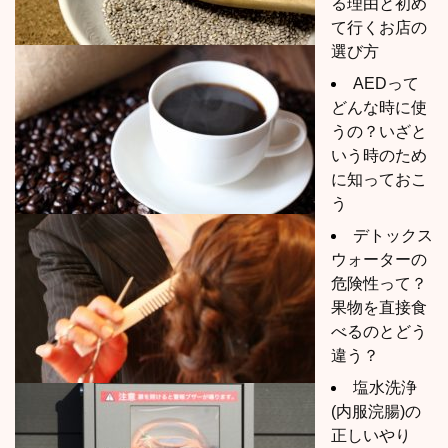
る理由と初め
て行くお店の
選び方
AEDって
どんな時に使
うの？いざと
いう時のため
に知っておこ
う
デトックス
ウォーターの
危険性って？
果物を直接食
べるのとどう
違う？
塩水洗浄
(内服浣腸)の
正しいやり