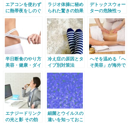
エアコンを使わず
ラジオ体操に秘め
デトックスウォー
に熱帯夜をしのぐ
られた驚きの効果
ターの危険性っ
方法10選
とは 朝昼夜いつ
て？果物を直接食
するのがいい？
べるのとどう違
う？
半日断食のやり方
冷え症の原因とタ
へそを温める「へ
美容・健康・ダイ
イプ別対策法
そ美容」が海外で
エットに効くって
話題に 手軽なの
本当？
にすごい効果!?
エナジードリンク
細菌とウイルスの
の光と影 その効
違いを知っておこ
果と副作用
う 原因が違えば
対策も違う