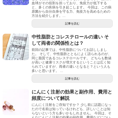
血球がその役割を担っており、免疫力が低下する
と、多くの疾病を引き起こします。 今回は、この病
原菌から自分自身を守る力、免疫力を高めるための
方法を紹介します。...
記事を読む
中性脂肪とコレステロールの違い そ
して両者の関係性とは？
前回の記事では、中性脂肪についてお話ししまし
た。 そして、中性脂肪とともによく語られるのが、
同じ脂質であるコレステロールです。 どちらも数値
が高いと健康リスクが増大するということは広く知
られていますが、両者の違いとなると？という人も
多いと思います。 ...
記事を読む
にんにく注射の効果と副作用、費用と
頻度について解説
にんにく注射をご存知ですか？ 少し前に話題になっ
たので名前は知っているけれども、詳しいことは知
らないという方も多いかもしれません。 今回は、そ
んなにんにく注射の効果や副作用、費用などについ