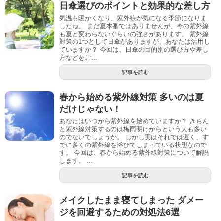
日傘選びのポイントと効果的な差し方
気温も暖かくなり、紫外線が気になる季節になりま
したね。 まだ夏本番ではありませんが、今の紫外線
も夏と変わらないぐらいの強さがあります。 紫外線
対策の1つとして日傘がありますが、あなたは活用し
ていますか？ 今回は、日傘の目的別の選び方や差し
方などをご...
記事を読む
春から始める紫外線対策 多いのは夏
だけじゃない！
あなたはいつから紫外線を始めていますか？ きちん
と紫外線対策するのは梅雨明けからという人も多い
のでないでしょうか。 しかし実はそれでは遅く、す
でに多くの紫外線を浴びてしまっている状態なので
す。 今回は、春から始める紫外線対策について解説
します。 ...
記事を読む
メイクしたまま寝てしまった ダメー
ジを回避するための対処法6選