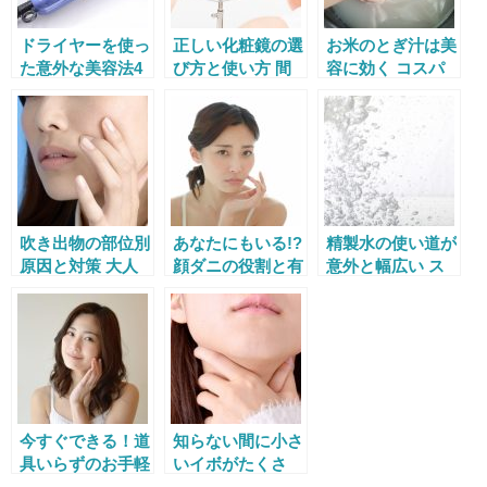
ドライヤーを使っ
正しい化粧鏡の選
お米のとぎ汁は美
た意外な美容法4
び方と使い方 間
容に効く コスパ
選
違えるとおブスメ
最高の活用法と
イクに!?
は？
吹き出物の部位別
あなたにもいる!?
精製水の使い道が
原因と対策 大人
顔ダニの役割と有
意外と幅広い ス
ニキビの悩みを解
害性は？
キンケアやヘアケ
決しよう
アにも
今すぐできる！道
知らない間に小さ
具いらずのお手軽
いイボがたくさ
美容法4つ
ん！その原因と取