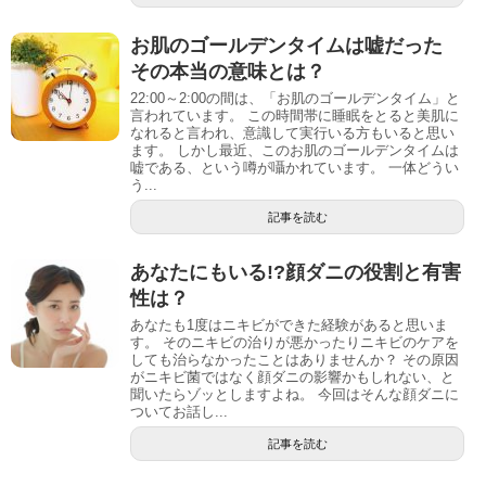
お肌のゴールデンタイムは嘘だった
その本当の意味とは？
22:00～2:00の間は、「お肌のゴールデンタイム」と
言われています。 この時間帯に睡眠をとると美肌に
なれると言われ、意識して実行いる方もいると思い
ます。 しかし最近、このお肌のゴールデンタイムは
嘘である、という噂が囁かれています。 一体どうい
う...
記事を読む
あなたにもいる!?顔ダニの役割と有害
性は？
あなたも1度はニキビができた経験があると思いま
す。 そのニキビの治りが悪かったりニキビのケアを
しても治らなかったことはありませんか？ その原因
がニキビ菌ではなく顔ダニの影響かもしれない、と
聞いたらゾッとしますよね。 今回はそんな顔ダニに
ついてお話し...
記事を読む