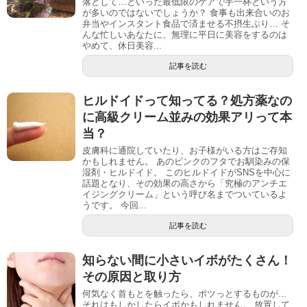
落として…といった最低限のケアで手一杯という方
が多いのではないでしょうか？ 食事も出来合いのお
弁当やインスタント食品で済ませる不摂生ぶり… そ
んな忙しいあなたに、無理に平日に美容をするのは
やめて、休日美容...
記事を読む
ヒルドイドって知ってる？処方薬なの
に高級クリーム並みの効果アリって本
当？
皮膚科に通院していたり、お子様がいる方はご存知
かもしれません。 あのピンクのフタでお馴染みの保
湿剤・ヒルドイド。 このヒルドイドがSNSを中心に
話題となり、その効果の高さから「究極のアンチエ
イジングクリーム」という呼び名までついているよ
うです。 今回...
記事を読む
知らない間に小さいイボがたくさん！
その原因と取り方
何気なく首もとを触ったら、ポツっとするものが…
それはもしかしたらイボかもしれません。 放置して