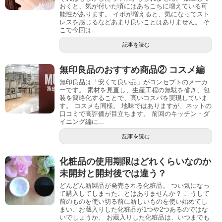
おくと、気が付いた頃にはあちこちに増えている可
能性があります。 イボが増えると、気になってスト
レスを感じるなどあまり良いことはありません。 そ
こで今回は...
記事を読む
無印良品のおすすめ商品② コスメ編
無印良品は「安くて良い品」がコンセプトのメーカ
ーです。 素材を見直し、生産工程の無駄を省き、包
装を簡略化することで、高いコスパを実現していま
す。 コスメも同様。 地味ではありますが、ネットの
口コミで高評価が目立ちます。 前回のキッチン・ダ
イニング編に...
記事を読む
化粧品の使用期限はどれくらいなのか
未開封と開封後では違う？
どんどん新製品が発売される化粧品。 つい気になっ
て購入してしまったことはありませんか？ こうして
前のものを使い切る前に新しいものを使い始めてし
まい、お蔵入りした化粧品が1つや2つあるのではな
いでしょうか。 お蔵入りした化粧品は、いつまでも