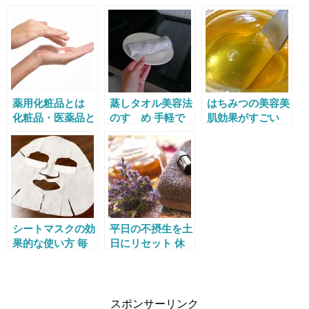
スターしよう！
その本当の意味と
ージを回避するた
は？
めの対処法6選
薬用化粧品とは
蒸しタオル美容法
はちみつの美容美
化粧品・医薬品と
のすゝめ 手軽で
肌効果がすごい
の違いや効果効能
簡単効果抜群！
洗顔・パック・化
について
粧水etc…
シートマスクの効
平日の不摂生を土
果的な使い方 毎
日にリセット 休
日使っても大丈
日美容のすすめ
夫？
スポンサーリンク