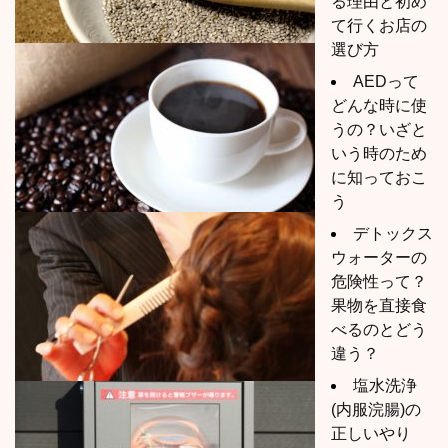
る理由と初め
て行くお店の
選び方
AEDって
どんな時に使
うの？いざと
いう時のため
に知っておこ
う
デトックス
ウォーターの
危険性って？
果物を直接食
べるのとどう
違う？
塩水洗浄
(内服浣腸)の
正しいやり