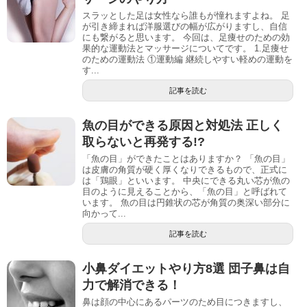
スラッとした足は女性なら誰もが憧れますよね。 足
が引き締まれば洋服選びの幅が広がりますし、自信
にも繋がると思います。 今回は、足痩せのための効
果的な運動法とマッサージについてです。 1.足痩せ
のための運動法 ①運動編 継続しやすい軽めの運動を
す...
記事を読む
魚の目ができる原因と対処法 正しく
取らないと再発する!?
「魚の目」ができたことはありますか？ 「魚の目」
は皮膚の角質が硬く厚くなりできるもので、正式に
は「鶏眼」といいます。 中央にできる丸い芯が魚の
目のように見えることから、「魚の目」と呼ばれて
います。 魚の目は円錐状の芯が角質の奥深い部分に
向かって...
記事を読む
小鼻ダイエットやり方8選 団子鼻は自
力で解消できる！
鼻は顔の中心にあるパーツのため目につきますし、