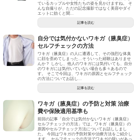
ているカップルや女性たちの姿を見かけますね。 そ
んな自撮りが、ただの記念撮影ではなく美容やダイ
エットに効くと聞...
記事を読む
自分では気付かないワキガ（腋臭症）
セルフチェックの方法
ワキガ（腋臭症）の人に遭遇して、その強烈な体臭
に顔を歪めてしまった…そういった経験はありませ
んか？ しかし、他人のワキガには気付いても、自分
のワキガには気付いていない場合も多々あるので
す。 そこで今回は、ワキガの原因とセルフチェック
の方法についてお話し...
記事を読む
ワキガ（腋臭症）の予防と対策 治療
費や保険適用基準も
前回の記事「自分では気付かないワキガ（腋臭症）
セルフチェックの方法」では、ワキガ（腋臭症）の
原因やセルフチェック方法についてお話ししまし
た。 今回はワキガの予防対策や治療方法をご紹介し
ます。 セルフチェックの方法でワキガの疑いがあっ