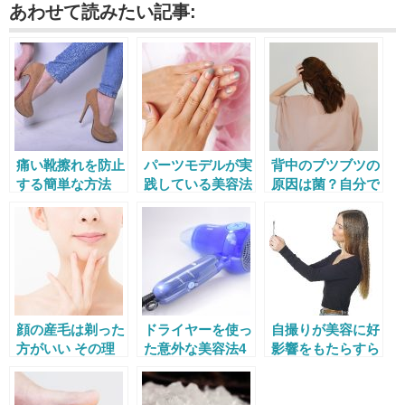
あわせて読みたい記事:
痛い靴擦れを防止
パーツモデルが実
背中のブツブツの
する簡単な方法
践している美容法
原因は菌？自分で
正しい靴選びや歩
が気になる 手モ
治す効果的な方法
き方も
デル編
は？
顔の産毛は剃った
ドライヤーを使っ
自撮りが美容に好
方がいい その理
た意外な美容法4
影響をもたらすら
由と正しい処理方
選
しい その理由と
法とは？
は？