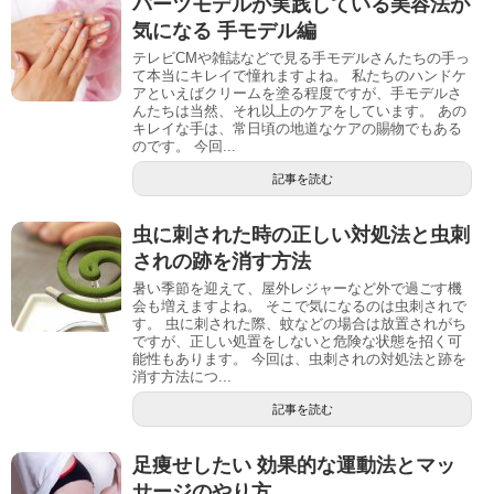
パーツモデルが実践している美容法が
気になる 手モデル編
テレビCMや雑誌などで見る手モデルさんたちの手っ
て本当にキレイで憧れますよね。 私たちのハンドケ
アといえばクリームを塗る程度ですが、手モデルさ
んたちは当然、それ以上のケアをしています。 あの
キレイな手は、常日頃の地道なケアの賜物でもある
のです。 今回...
記事を読む
虫に刺された時の正しい対処法と虫刺
されの跡を消す方法
暑い季節を迎えて、屋外レジャーなど外で過ごす機
会も増えますよね。 そこで気になるのは虫刺されで
す。 虫に刺された際、蚊などの場合は放置されがち
ですが、正しい処置をしないと危険な状態を招く可
能性もあります。 今回は、虫刺されの対処法と跡を
消す方法につ...
記事を読む
足痩せしたい 効果的な運動法とマッ
サージのやり方