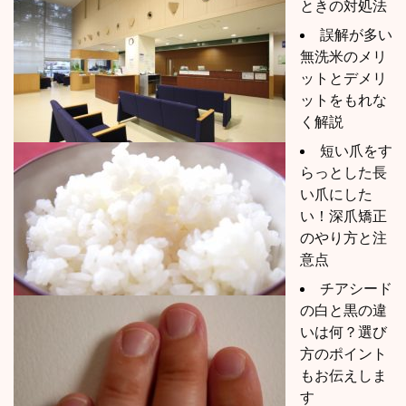
ときの対処法
誤解が多い
無洗米のメリ
ットとデメリ
ットをもれな
く解説
短い爪をす
らっとした長
い爪にした
い！深爪矯正
のやり方と注
意点
チアシード
の白と黒の違
いは何？選び
方のポイント
もお伝えしま
す