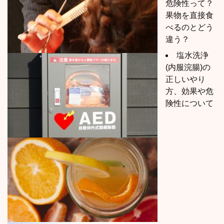
危険性って？
果物を直接食
べるのとどう
違う？
塩水洗浄
(内服浣腸)の
正しいやり
方、効果や危
険性について