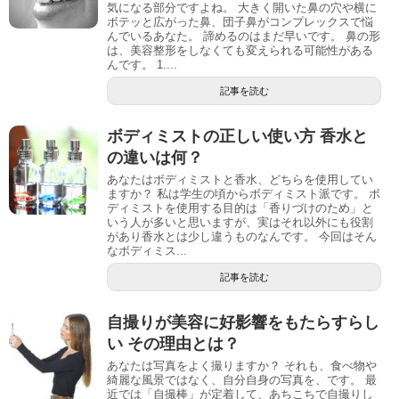
気になる部分ですよね。 大きく開いた鼻の穴や横に
ボテッと広がった鼻、団子鼻がコンプレックスで悩
んでいるあなた。 諦めるのはまだ早いです。 鼻の形
は、美容整形をしなくても変えられる可能性がある
んです。 1....
記事を読む
ボディミストの正しい使い方 香水と
の違いは何？
あなたはボディミストと香水、どちらを使用してい
ますか？ 私は学生の頃からボディミスト派です。 ボ
ディミストを使用する目的は「香りづけのため」と
いう人が多いと思いますが、実はそれ以外にも役割
があり香水とは少し違うものなんです。 今回はそん
なボディミス...
記事を読む
自撮りが美容に好影響をもたらすらし
い その理由とは？
あなたは写真をよく撮りますか？ それも、食べ物や
綺麗な風景ではなく、自分自身の写真を、です。 最
近では「自撮棒」が定着して、あちこちで自撮りし