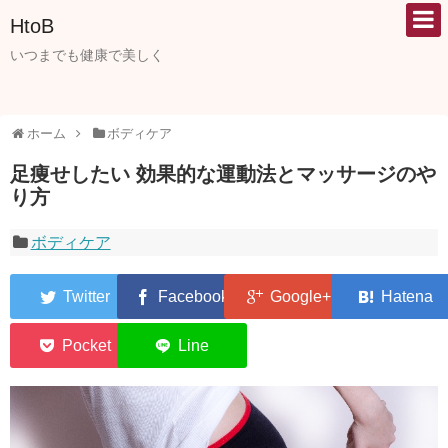
HtoB
いつまでも健康で美しく
ホーム
ボディケア
足痩せしたい 効果的な運動法とマッサージのや
り方
ボディケア
0
0