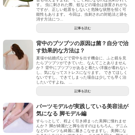
す。 虫に刺された際、蚊などの場合は放置されがち
ですが、正しい処置をしないと危険な状態を招く可
能性もあります。 今回は、虫刺されの対処法と跡を
消す方法につ...
記事を読む
背中のブツブツの原因は菌？自分で治
す効果的な方法は？
夏場や結婚式などで背中を出す機会に、ふと鏡を見
たらブツブツができていた、なんてことありません
か？ 背中にブツブツがあると着たい洋服が着れない
し、気になってストレスになります。 できてほしく
ないですし、できてしまった場合は少しでも早く治
したいですよね。 ...
記事を読む
パーツモデルが実践している美容法が
気になる 脚モデル編
すらっとして、程よく引き締まった美脚に憧れませ
んか？ 脚が綺麗だと脚を出すのはもちろん、デニム
などのパンツも綺麗に履きこなせますし、美脚にな