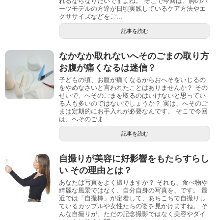
れるならなりたいですよね。 そこで今回は、脚のパ
ーツモデルの方達が日頃実践しているケア方法やエ
クササイズなどをご...
記事を読む
なかなか取れないへそのごまの取り方
お腹が痛くなるは迷信？
子どもの頃、お腹が痛くなるからおへそをいじるの
をやめなさいと言われたことはありませんか？ その
せいで、へそのごまを取るのはいけないと思ってい
る人も多いのではないでしょうか？ 実は、へそのご
まは定期的にお手入れが必要なんです。 そこで今回
は、へそのごま...
記事を読む
自撮りが美容に好影響をもたらすらし
い その理由とは？
あなたは写真をよく撮りますか？ それも、食べ物や
綺麗な風景ではなく、自分自身の写真を、です。 最
近では「自撮棒」が定着して、あちこちで自撮りし
ているカップルや女性たちの姿を見かけますね。 そ
んな自撮りが、ただの記念撮影ではなく美容やダイ