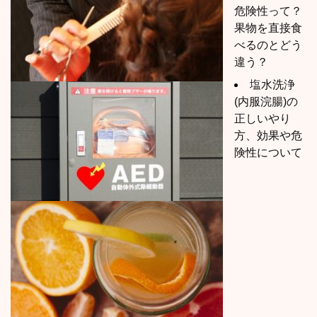
危険性って？
果物を直接食
べるのとどう
違う？
塩水洗浄
(内服浣腸)の
正しいやり
方、効果や危
険性について