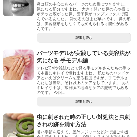
鼻は顔の中心にあるパーツのため目につきますし、
気になる部分ですよね。 大きく開いた鼻の穴や横に
ボテッと広がった鼻、団子鼻がコンプレックスで悩
んでいるあなた。 諦めるのはまだ早いです。 鼻の形
は、美容整形をしなくても変えられる可能性がある
んです。 1....
記事を読む
パーツモデルが実践している美容法が
気になる 手モデル編
テレビCMや雑誌などで見る手モデルさんたちの手っ
て本当にキレイで憧れますよね。 私たちのハンドケ
アといえばクリームを塗る程度ですが、手モデルさ
んたちは当然、それ以上のケアをしています。 あの
キレイな手は、常日頃の地道なケアの賜物でもある
のです。 今回...
記事を読む
虫に刺された時の正しい対処法と虫刺
されの跡を消す方法
暑い季節を迎えて、屋外レジャーなど外で過ごす機
会も増えますよね。 そこで気になるのは虫刺されで