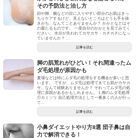
その予防法と治し方
顔や脚、腕などの目に入りやすい部分のお肌はきっ
ちりケアするけど、見えないところはどうも手を抜
きがち…なんてことありませんか？ かかとなどはそ
の最たるものです。 一度自分のかかとを見てみてく
ださい。 水分が失われてカサカサ・カチカチになっ
ていませんか？ ...
記事を読む
脚の肌荒れがひどい！それ間違ったム
ダ毛処理が原因かも
夏場などは特にムダ毛の処理をする機会が多いと思
います。 ですが、ムダ毛は処理できても肌がカサカ
サ…なんて経験ありませんか？ それってムダ毛の処
理に原因があるかもしれません。 1.脚のムダ毛処理
①カミソリ 自己処理方法として一番多くの人が行っ
て...
記事を読む
小鼻ダイエットやり方8選 団子鼻は自
力で解消できる！