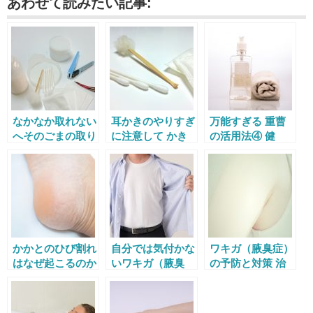
あわせて読みたい記事:
なかなか取れない
耳かきのやりすぎ
万能すぎる 重曹
へそのごまの取り
に注意して かき
の活用法④ 健
方 お腹が痛くな
たくなる理由とそ
康・美容編
るは迷信？
の危険性とは？
かかとのひび割れ
自分では気付かな
ワキガ（腋臭症）
はなぜ起こるのか
いワキガ（腋臭
の予防と対策 治
その予防法と治し
症）セルフチェッ
療費や保険適用基
方
クの方法
準も