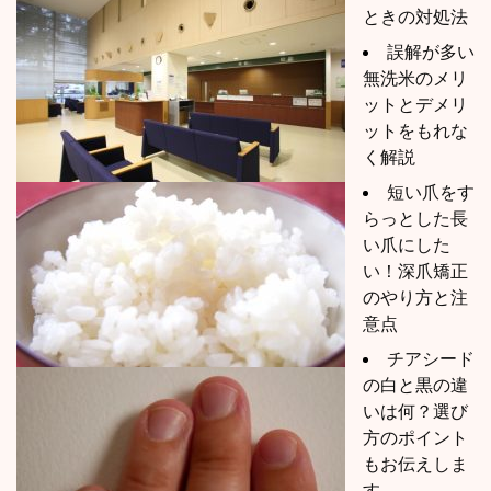
ときの対処法
誤解が多い
無洗米のメリ
ットとデメリ
ットをもれな
く解説
短い爪をす
らっとした長
い爪にした
い！深爪矯正
のやり方と注
意点
チアシード
の白と黒の違
いは何？選び
方のポイント
もお伝えしま
す