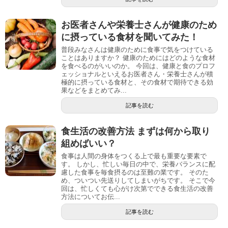
お医者さんや栄養士さんが健康のため
に摂っている食材を聞いてみた！
普段みなさんは健康のために食事で気をつけている
ことはありますか？ 健康のためにはどのような食材
を食べるのがいいのか。 今回は、健康と食のプロフ
ェッショナルといえるお医者さん・栄養士さんが積
極的に摂っている食材と、その食材で期待できる効
果などをまとめてみ...
記事を読む
食生活の改善方法 まずは何から取り
組めばいい？
食事は人間の身体をつくる上で最も重要な要素で
す。 しかし、忙しい毎日の中で、栄養バランスに配
慮した食事を毎食摂るのは至難の業です。 そのた
め、ついつい先送りしてしまいがちです。 そこで今
回は、忙しくても心がけ次第でできる食生活の改善
方法についてお伝...
記事を読む