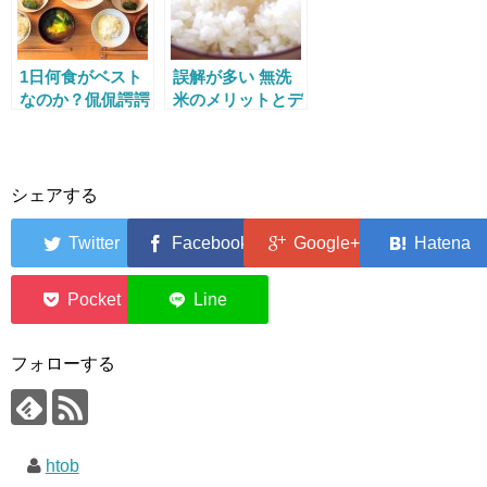
1日何食がベスト
誤解が多い 無洗
なのか？侃侃諤諤
米のメリットとデ
の議論の結論は？
メリットをもれな
く解説
シェアする
0
0
フォローする
htob