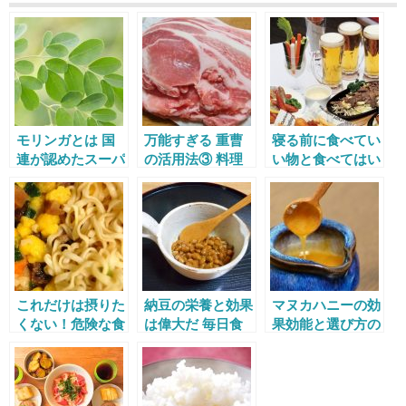
モリンガとは 国
万能すぎる 重曹
寝る前に食べてい
連が認めたスーパ
の活用法③ 料理
い物と食べてはい
ーフードの驚異の
編
けない物って？
効能
これだけは摂りた
納豆の栄養と効果
マヌカハニーの効
くない！危険な食
は偉大だ 毎日食
果効能と選び方の
品添加物3選
べれる簡単レシピ
注意点
もご紹介