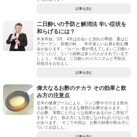
記事を読む
二日酔いの予防と解消法 辛い症状を
和らげるには？
年末年始、3月、4月は出会いと別れの季節、夏はビ
アガーデン、収穫の秋… 年中楽しいお酒を飲む機
会があります。 ついつい量が増えてしまい二日酔い
でぐったり、という経験は多くの人がされているで
しょう。 今回は、二日酔いのメカニズムと予防法、
対処法をお伝えし...
記事を読む
偉大なるお酢のチカラ その効果と飲
み方の注意点
近年の健康ブームにより、リンゴ酢やそのまま飲め
るお酢など、さまざまな種類のお酢があります。 こ
のお酢、実際にどのような効果があるのかご存知で
すか？ また、飲み方にも注意しなければいけない点
があります。 そこで今回は、お酢の効果や飲み方に
ついてお話しし...
記事を読む