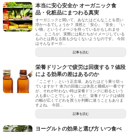
本当に安心安全か オーガニック食
品・化粧品にまつわる真実
オーガニックと聞いて、あなたはどんなことを思い
浮かべるでしょうか？ 漠然と「安心」「安全」「い
い物」というイメージを持っているかもしれませ
ん。 ところが、実際には私たちがイメージしている
ものとは異なる面も少なくないようなのです。 今回
はそんなオーガ...
記事を読む
栄養ドリンクで疲労は回復する？値段
による効果の差はあるのか
「ここぞ！」という正念場、あなたはどう乗り切っ
ていますか？ 体力の回復には休息と睡眠が一番です
が、それが叶わない時は栄養ドリンクに頼るという
人も多いことでしょう。 ただ、栄養ドリンクは値段
の幅が広くてどれを買うか判断に迷うこともありま
すよね。 今回...
記事を読む
ヨーグルトの効果と選び方 いつ食べ