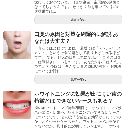
潔にしておかないと、口臭や虫歯、歯周病の原因と
なってしまうんです。 せっかく歯を磨いているのに
逆効果では...
記事を読む
口臭の原因と対策を網羅的に解説 あ
なたは大丈夫？
口臭って嫌よねですよね。 最近では「スメルハラス
メント」という社会問題として取り上げられるほど
です。 でも、他人の口臭は気になれど、自分の口臭
には気付きにくいものです。 あなたのお口は大丈夫
ですか？ 今回は、そんな口臭の原因や対策・予防法
についてお話し...
記事を読む
ホワイトニングの効果が出にくい歯の
特徴とは できないケースもある？
歯のホワイトニング特集3回目は、ホワイトニング効
果が出にくい歯やホワイトニングができないケース
についてです。 どのような歯だと効果が出にくいの
か、どういったケースだとホワイトニング治療がで
きないのか、具体的に説明していきます。 1.ホワイ