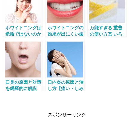
ホワイトニングは
ホワイトニングの
万能すぎる 重曹
危険ではないのか
効果が出にくい歯
の使い方⑤ いろ
副作用やデメリッ
の特徴とは でき
いろな使い方編
トは？
ないケースもあ
る？
口臭の原因と対策
口内炎の原因と治
を網羅的に解説
し方【痛い・しみ
あなたは大丈夫？
る】
スポンサーリンク