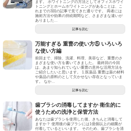
ます。 ホワイトニングの方法としてオフィスホワイ
トニングとホームホワイトニングがあることは、こ
れまでの3回の記事で見てきた通りです。 両者には
施術方法や効果の持続期間など、さまざまな違いが
ありました...
記事を読む
万能すぎる 重曹の使い方⑤ いろいろ
な使い方編
前回まで、掃除、洗濯、料理、美容など、重曹のさ
まざまな使い方を書いてきました。 最終回の今回
は、あまり知られていない重曹の意外な活用方法を
ご紹介したいと思います。 1.医薬品 重曹は薬の材料
や薬品の原料のとして欠かせない存在となっていま
す。 なか...
記事を読む
歯ブラシの消毒してますか 衛生的に
使うための洗浄と保管方法
あなたは歯ブラシを使用した後、きちんと消毒して
ますか？ 使用後の歯ブラシには1億個以上の細菌が
付着しているといいます。 そのため、歯ブラシを清