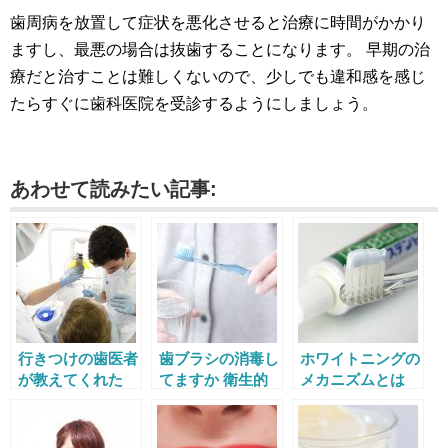
歯周病を放置して症状を悪化させると治療に時間がかかり
ますし、最悪の場合は抜歯することになります。 早期の治
療だと治すことは難しくないので、少しでも違和感を感じ
たらすぐに歯科医院を受診するようにしましょう。
あわせて読みたい記事:
行きつけの歯医者
歯ブラシの消毒し
ホワイトニングの
が教えてくれた
てますか 衛生的
メカニズムとは
腕の良い歯医者の
に使うための洗浄
歯磨きで白くなる
選び方10選
と保管方法
のか？