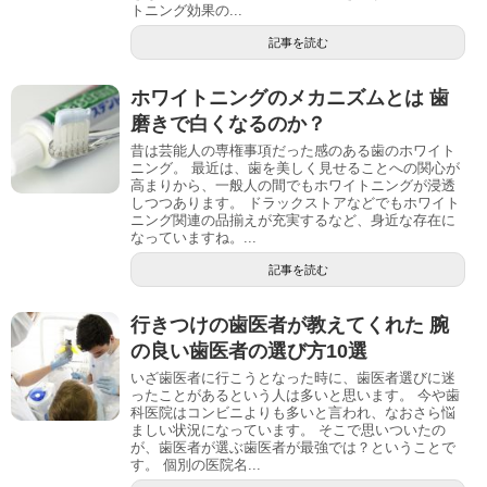
トニング効果の...
記事を読む
ホワイトニングのメカニズムとは 歯
磨きで白くなるのか？
昔は芸能人の専権事項だった感のある歯のホワイト
ニング。 最近は、歯を美しく見せることへの関心が
高まりから、一般人の間でもホワイトニングが浸透
しつつあります。 ドラックストアなどでもホワイト
ニング関連の品揃えが充実するなど、身近な存在に
なっていますね。...
記事を読む
行きつけの歯医者が教えてくれた 腕
の良い歯医者の選び方10選
いざ歯医者に行こうとなった時に、歯医者選びに迷
ったことがあるという人は多いと思います。 今や歯
科医院はコンビニよりも多いと言われ、なおさら悩
ましい状況になっています。 そこで思いついたの
が、歯医者が選ぶ歯医者が最強では？ということで
す。 個別の医院名...