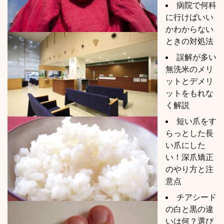
病院で何科
に行けばいい
かわからない
ときの対処法
誤解が多い
無洗米のメリ
ットとデメリ
ットをもれな
く解説
短い爪をす
らっとした長
い爪にした
い！深爪矯正
のやり方と注
意点
チアシード
の白と黒の違
いは何？選び