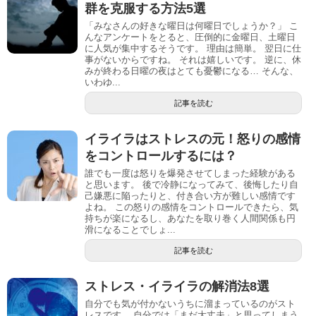
群を克服する方法5選
「みなさんの好きな曜日は何曜日でしょうか？」 こ
んなアンケートをとると、圧倒的に金曜日、土曜日
に人気が集中するそうです。 理由は簡単。 翌日に仕
事がないからですね。 それは嬉しいです。 逆に、休
みが終わる日曜の夜はとても憂鬱になる… そんな、
いわゆ...
記事を読む
イライラはストレスの元！怒りの感情
をコントロールするには？
誰でも一度は怒りを爆発させてしまった経験がある
と思います。 後で冷静になってみて、後悔したり自
己嫌悪に陥ったりと、付き合い方が難しい感情です
よね。 この怒りの感情をコントロールできたら、気
持ちが楽になるし、あなたを取り巻く人間関係も円
滑になることでしょ...
記事を読む
ストレス・イライラの解消法8選
自分でも気が付かないうちに溜まっているのがスト
レスです。 自分では「まだ大丈夫」と思ってしまう