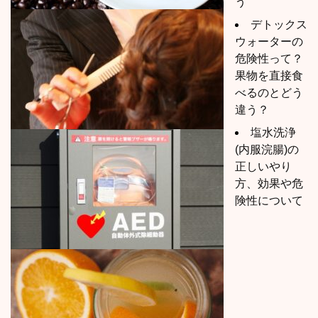
う
デトックス
ウォーターの
危険性って？
果物を直接食
べるのとどう
違う？
塩水洗浄
(内服浣腸)の
正しいやり
方、効果や危
険性について