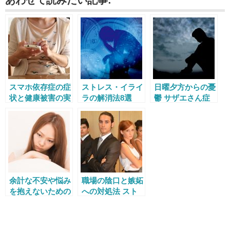
スマホ依存症の症
ストレス・イライ
日曜夕方からの憂
状と健康被害の実
ラの解消法8選
鬱 サザエさん症
態 治し方と予防
候群を克服する方
法も
法5選
余計な不安や悩み
職場の陰口と嫉妬
を抱えないための
への対処法 スト
3つの心得
レスをため込まな
いために