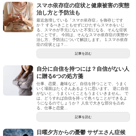
スマホ依存症の症状と健康被害の実態
治し方と予防法も
最近急増している「スマホ依存症」を御存じです
か？ するべきこともせずにひたすらスマホをいじ
る、スマホが手元にないと不安になる、そんな症状
のことです。 今回は、そんなスマホ依存症の実態や
治し方、予防法について解説します。 1.スマホ依存
症の症状とは？...
記事を読む
自分に自信を持つには？自信がない人
に贈る6つの処方箋
仕事、恋愛、趣味など、自信を持つことで、うまく
いく場面はたくさんあるように思います。 逆に自信
がないと、うまくいくこともうまくいきません。 で
は、どうすれば自信を持って色々なことができるよ
うになるのでしょうか？ 人生で大きな部分を占め
る、仕事と恋愛...
記事を読む
日曜夕方からの憂鬱 サザエさん症候