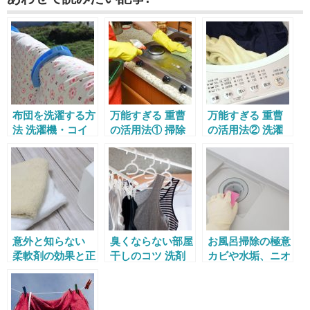
布団を洗濯する方
万能すぎる 重曹
万能すぎる 重曹
法 洗濯機・コイ
の活用法① 掃除
の活用法② 洗濯
ンランドリー・ク
編
編
リーニング店の使
い分け方
意外と知らない
臭くならない部屋
お風呂掃除の極意
柔軟剤の効果と正
干しのコツ 洗剤
カビや水垢、ニオ
しい使い方
選びからすべて解
イを落とす簡単な
説
方法