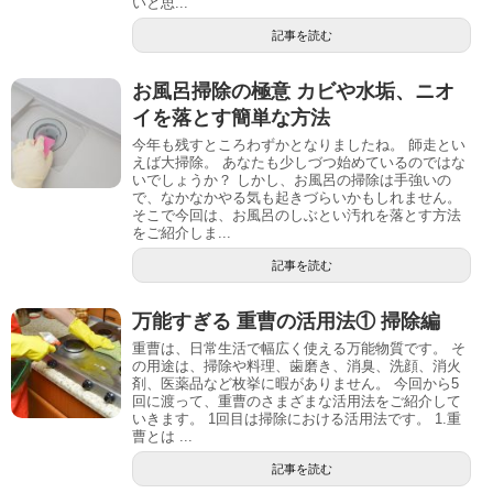
いと思...
記事を読む
お風呂掃除の極意 カビや水垢、ニオ
イを落とす簡単な方法
今年も残すところわずかとなりましたね。 師走とい
えば大掃除。 あなたも少しづつ始めているのではな
いでしょうか？ しかし、お風呂の掃除は手強いの
で、なかなかやる気も起きづらいかもしれません。
そこで今回は、お風呂のしぶとい汚れを落とす方法
をご紹介しま...
記事を読む
万能すぎる 重曹の活用法① 掃除編
重曹は、日常生活で幅広く使える万能物質です。 そ
の用途は、掃除や料理、歯磨き、消臭、洗顔、消火
剤、医薬品など枚挙に暇がありません。 今回から5
回に渡って、重曹のさまざまな活用法をご紹介して
いきます。 1回目は掃除における活用法です。 1.重
曹とは ...
記事を読む