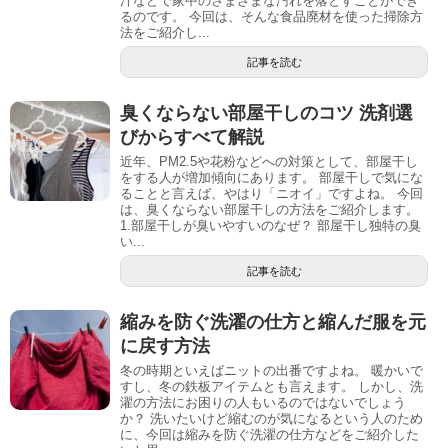
汁などで家中のさまざまな汚れを落とすことができ
るのです。 今回は、そんな食品廃材を使った掃除方
法をご紹介し...
記事を読む
臭くならない部屋干しのコツ 洗剤選
びからすべて解説
近年、PM2.5や花粉などへの対策として、部屋干し
をする人が増加傾向にあります。 部屋干しで気にな
ることと言えば、やはり「ニオイ」ですよね。 今回
は、臭くならない部屋干しの方法をご紹介します。
1.部屋干しが臭いやすいのなぜ？ 部屋干し独特の臭
い...
記事を読む
縮みを防ぐ洗濯の仕方と縮んだ服を元
に戻す方法
冬の時期といえばニットの出番ですよね。 暖かいで
すし、冬の鉄板アイテムとも言えます。 しかし、洗
濯の方法にお困りの人もいるのではないでしょう
か？ 洗いたいけど縮むのが気になるという人のため
に、今回は縮みを防ぐ洗濯の仕方などをご紹介した