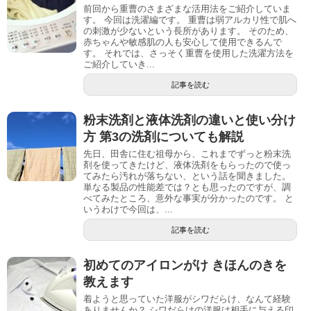
前回から重曹のさまざまな活用法をご紹介していま
す。 今回は洗濯編です。 重曹は弱アルカリ性で肌へ
の刺激が少ないという長所があります。 そのため、
赤ちゃんや敏感肌の人も安心して使用できるんで
す。 それでは、さっそく重曹を使用した洗濯方法を
ご紹介していき...
記事を読む
粉末洗剤と液体洗剤の違いと使い分け
方 第3の洗剤についても解説
先日、田舎に住む祖母から、これまでずっと粉末洗
剤を使ってきたけど、液体洗剤をもらったので使っ
てみたら汚れが落ちない、という話を聞きました。
単なる製品の性能差では？とも思ったのですが、調
べてみたところ、意外な事実が分かったのです。 と
いうわけで今回は、...
記事を読む
初めてのアイロンがけ きほんのきを
教えます
着ようと思っていた洋服がシワだらけ、なんて経験
ありませんか？ シワだらけの洋服は相手に与える印