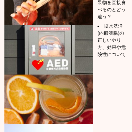
果物を直接食
べるのとどう
違う？
塩水洗浄
(内服浣腸)の
正しいやり
方、効果や危
険性について