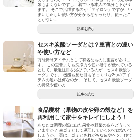
象もよくないですし、着ている本人の気分も下がり
ます。 そこで活躍するのが「アイロン」ですが、い
まいち正しい使い方が分からなかったり、使ったこ
とがない...
記事を読む
セスキ炭酸ソーダとは？重曹との違い
や使い方など
万能掃除アイテムとして有名なものに重曹がありま
す。 この重曹よりも洗浄力や使い勝手が優れている
として、最近注目を浴びているのが「セスキ炭酸ソ
ーダ」です。 機能も見た目もそっくりな2つのアイ
テムの違いは何なのか、 そして、セスキ炭酸ソーダ
の特徴や使い方...
記事を読む
食品廃材（果物の皮や卵の殻など）を
再利用して家中をキレイにしよう！
あなたは調理の際に出た果物や野菜の皮をどうして
いますか？ 生ゴミとして処理しているのではないで
しょうか。 実は、ゴミとされがちな皮やヘタ、ゆで