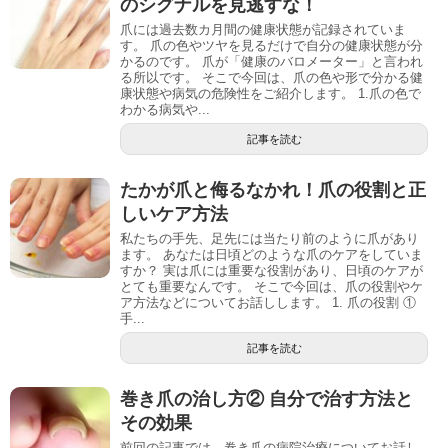
のシグナルを見逃すな！
爪には過去数カ月間の健康状態が記録されていま
す。 爪の色やツヤを見るだけで自分の健康状態が分
かるのです。 爪が「健康のバロメーター」と言われ
る所以です。 そこで今回は、爪の色や形で分かる健
康状態や病気の危険性をご紹介します。 1.爪の色で
わかる病気や...
記事を読む
たかが爪と侮るなかれ！爪の役割と正
しいケア方法
私たちの手先、足先には当たり前のように爪があり
ます。 あなたは日頃どのような爪のケアをしていま
すか？ 実は爪には重要な役割があり、日頃のケアが
とても重要なんです。 そこで今回は、爪の役割やケ
ア方法などについてお話しします。 1. 爪の役割 ①
手...
記事を読む
巻き爪の治し方② 自分で治す方法と
その効果
前回の記事では、巻き爪の病院治療についてお話し