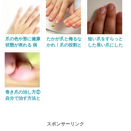
爪の色や形に健康
たかが爪と侮るな
短い爪をすらっと
状態が表れる 病
かれ！爪の役割と
した長い爪にした
気のシグナルを見
正しいケア方法
い！深爪矯正のや
逃すな！
り方と注意点
巻き爪の治し方②
自分で治す方法と
その効果
スポンサーリンク