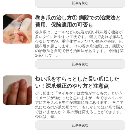
記事を読む
巻き爪の治し方① 病院での治療法と
費用、保険適用の可否も
巻き爪は、ヒールなどの先端が細い靴を履く機会が
多い女性に出やすい症状です。 軽度であれば痛みも
少ないですが、重症化するとひどい痛みや炎症、化
膿を引き起こします。 その巻き爪治療には、病院で
の治療法と自宅で行う治療法があります。 今回は第
1弾として、...
記事を読む
短い爪をすらっとした長い爪にした
い！深爪矯正のやり方と注意点
少し前まで「ネイルケアは女性がするもの」という
イメージが強かったと思いますが、今ではネイルケ
アに力を入れる男性が増加傾向にあります。 そこで
気になるのが爪の形です。 もしかして短い爪で悩ん
ではいませんか？ 爪の形は変えることができます。
今回は、短...
記事を読む