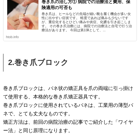
巻き爪の治し方① 病院での治療法と費用、保
険適用の可否も
巻き爪は、ヒールなどの先端が細い靴を履く機会が多い女
性に出やすい症状です。 軽度であれば痛みも少ないです
が、重症化するとひどい痛みや炎症、化膿を引き起こしま
す。 その巻き爪治療には、病院での治療法と自宅で行う治
療法があります。 今回は第1弾として、...
htob.info
2.巻き爪ブロック
巻き爪ブロックは、バネ状の矯正具を爪の両端に引っ掛け
て使用する、本格的な巻き爪矯正器具です。
巻き爪ブロックに使用されているバネは、工業用の薄型バ
ネで、とても丈夫なものです。
矯正方法は、前回の病院治療の記事でご紹介した「ワイヤ
ー法」と同じ原理になります。