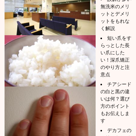
無洗米のメリ
ットとデメリ
ットをもれな
く解説
短い爪をす
らっとした長
い爪にした
い！深爪矯正
のやり方と注
意点
チアシード
の白と黒の違
いは何？選び
方のポイント
もお伝えしま
す
デカフェの