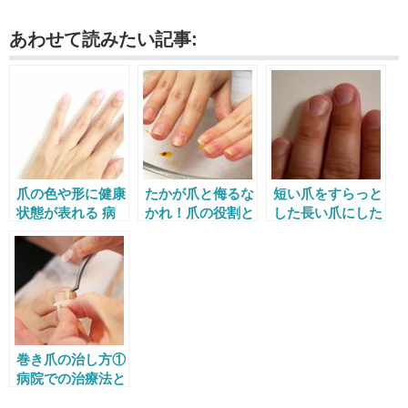
あわせて読みたい記事:
爪の色や形に健康
たかが爪と侮るな
短い爪をすらっと
状態が表れる 病
かれ！爪の役割と
した長い爪にした
気のシグナルを見
正しいケア方法
い！深爪矯正のや
逃すな！
り方と注意点
巻き爪の治し方①
病院での治療法と
費用、保険適用の